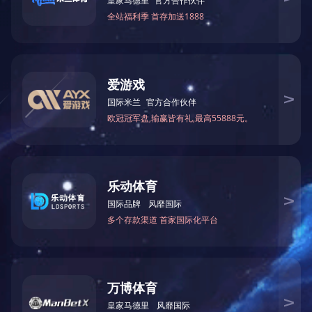
产品详情
/ PRODUCT DETAILS
彩色EVA泡棉 (1)
上一篇：
彩色EVA泡棉 (2)
相关产品推荐
/ RELATED PRODUCT