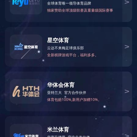
QQ咨询
在线留言
返回顶部