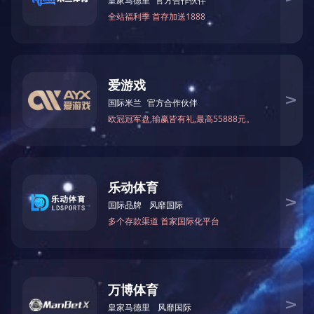
产品详情
/ PRODUCT DETAILS
EVA胶垫
上一篇：
EVA泡棉胶垫 (1)
相关产品推荐
/ RELATED PRODUCT