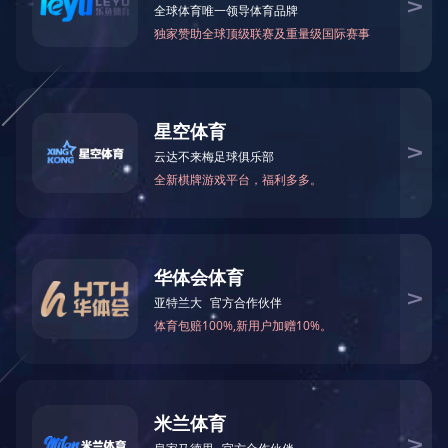
返回顶部
工程案例
上一篇：
没有了
开运体育（中国）官方网
泡棉系列
站