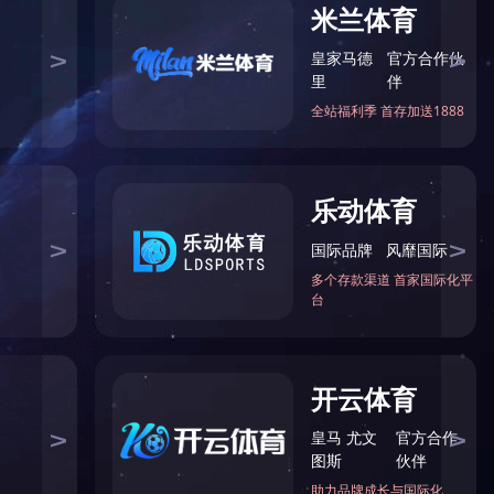
返回顶部
O以上的EVA材料，东莞运栋泡棉制品有限公司
，多年没有形成大规模的EVA材料生产，中国还缺乏
需，中国正加快EVA材料生产的发展。东莞运栋泡
化工 已从国外引进年产4万吨的EVA材料的成套
下一篇：
EVA的广泛用途