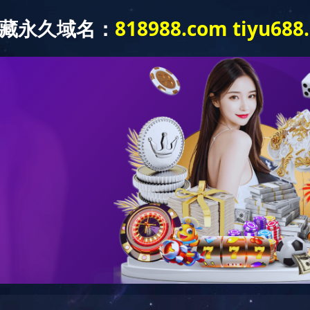
源头厂家 品质保
专注于各种泡棉类包装制品
中心
工程案例
诺信资讯
荣
EVA材料的发展趋势