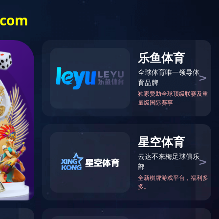
开运体育（中国）官方网站
-
在线留言
-
网站地
图
证
全国服务热线
18925562948
关注我
誉资质
合作客户
开运体育（中
微信扫一扫
国）官方网站
联系电话
QQ咨询
在线留言